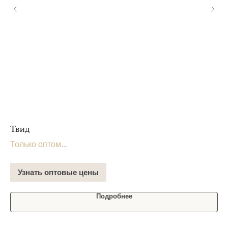
Твид
Ши
* 
Только оптом
В 
В наличии на складе
Узнать оптовые цены
Подробнее