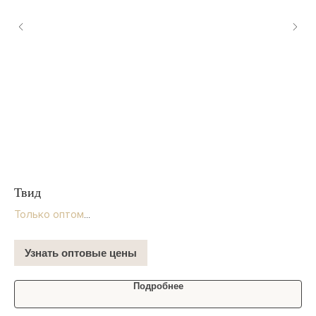
Твид
Му
бе
Только оптом
* 
В наличии на складе
В 
Узнать оптовые цены
Подробнее