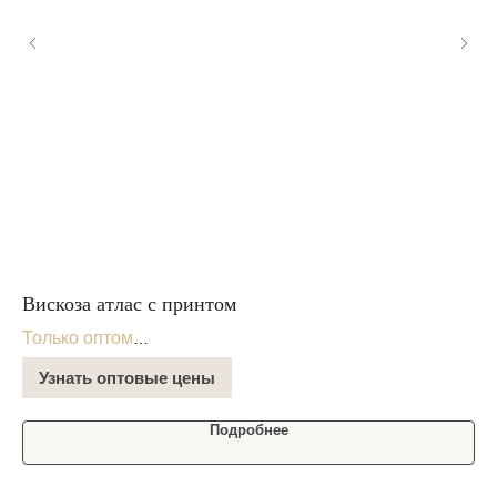
Вискоза атлас с принтом
Тр
Только оптом
То
В наличии на складе
В 
Узнать оптовые цены
Подробнее