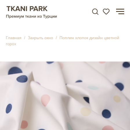
Главная
Закрыть окно
Поплин хлопок дизайн цветной
горох