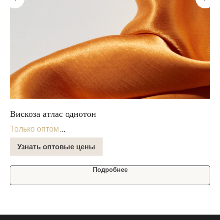
Вискоза атлас однотон
Хл
* 
Только оптом
В 
В наличии на складе
Узнать оптовые цены
Подробнее