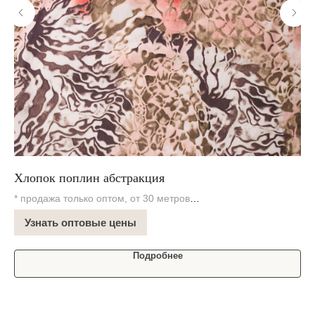
Хлопок поплин абстракция
Ко
* продажа только оптом, от 30 метров
* 
В наличии на складе
В 
Узнать оптовые цены
Подробнее