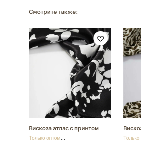
Смотрите также:
Вискоза атлас с принтом
Виско
Только оптом
Только