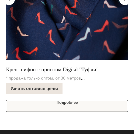
Креп-шифон с принтом Digital "Туфли"
Ко
* продажа только оптом, от 30 метров
* 
В наличии на складе
В 
Узнать оптовые цены
Подробнее