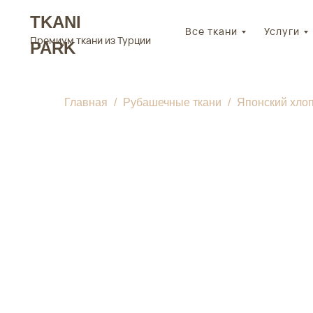
TKANI
Все ткани
Услуги
Премиум ткани из Турции
PARK
Главная
Рубашечные ткани
Японский хло