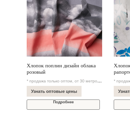
Хлопок поплин дизайн облака
Хлопок
розовый
рапорт
* продажа только оптом, от 30 метров
* продаж
В наличии на складе
В нали
Узнать оптовые цены
Узна
Подробнее