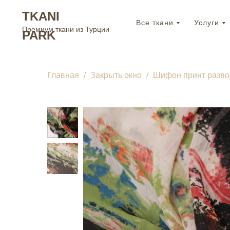
TKANI
Все ткани
Услуги
Премиум ткани из Турции
PARK
Главная
Закрыть окно
Шифон принт разв