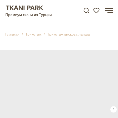
Главная
Трикотаж
Трикотаж вискоза лапша